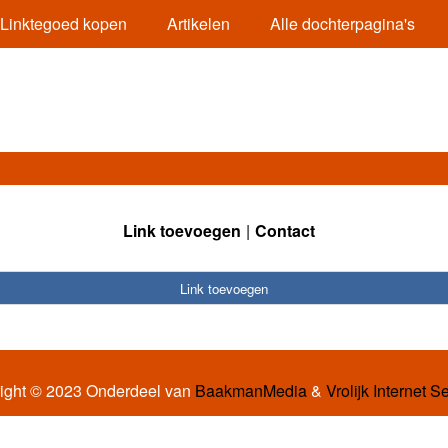
Linktegoed kopen
Artikelen
Alle dochterpagina's
Link toevoegen
Contact
Link toevoegen
ight © 2023 Onderdeel van
BaakmanMedia
&
Vrolijk Internet S